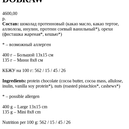
4600,00
р.
Cостав:
шоколад протеиновый (какао масло, какао тертое,
аллюлоза, инулин, протеин соевый ванильный*), орехи
(фисташка жареная*, кешью*)
* – возможный аллерген
400 г – Большой 13х15 см
135 г – Мини 8х8 см
КБЖУ на 100 г: 562 / 15 / 45 / 26
Ingredients:
protein chocolate (cocoa butter, cocoa mass, allulose,
inulin, vanilla soy protein*), nuts (roasted pistachios*, cashews*)
* – possible allergen
400 g – Large 13x15 cm
135 g – Mini 8x8 cm
Nutrition per 100 g: 562 / 15 / 45 / 26