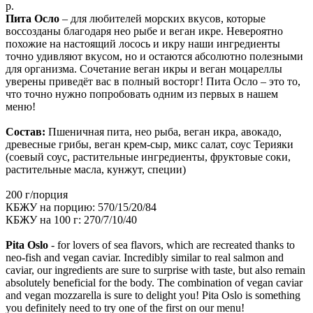
р.
Пита Осло
– для любителей морских вкусов, которые
воссозданы благодаря неo рыбе и веган икре. Невероятно
похожие на настоящий лосось и икру наши ингредиенты
точно удивляют вкусом, но и остаются абсолютно полезными
для организма. Сочетание веган икры и веган моцареллы
уверены приведёт вас в полный восторг! Пита Осло – это то,
что точно нужно попробовать одним из первых в нашем
меню!
Состав:
Пшеничная пита, неo рыба, веган икра, авокадо,
древесные грибы, веган крем-сыр, микс салат, соус Терияки
(соевый соус, растительные ингредиенты, фруктовые соки,
растительные масла, кунжут, специи)
200 г/порция
КБЖУ на порцию: 570/15/20/84
КБЖУ на 100 г: 270/7/10/40
Pita Oslo
- for lovers of sea flavors, which are recreated thanks to
neo-fish and vegan caviar. Incredibly similar to real salmon and
caviar, our ingredients are sure to surprise with taste, but also remain
absolutely beneficial for the body. The combination of vegan caviar
and vegan mozzarella is sure to delight you! Pita Oslo is something
you definitely need to try one of the first on our menu!